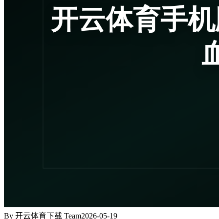
By 开云体育下载 Team
2026-05-19