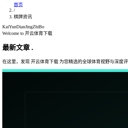
首页
/
棋牌资讯
KaiYunDianJingZhiBo
Welcome to 开云体育下载
最新文章
.
在这里，发现 开云体育下载 为您精选的全球体育视野与深度