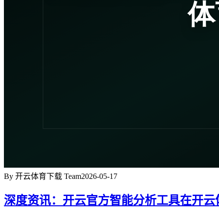
By 开云体育下载 Team
2026-05-17
深度资讯：开云官方智能分析工具在开云