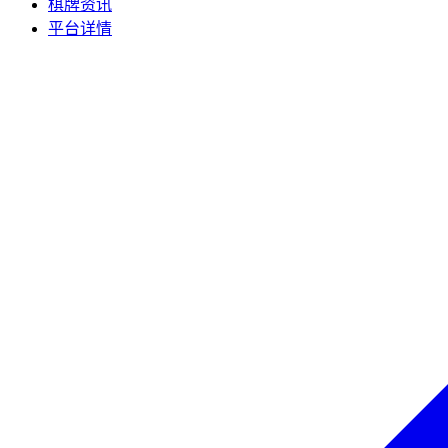
棋牌资讯
平台详情