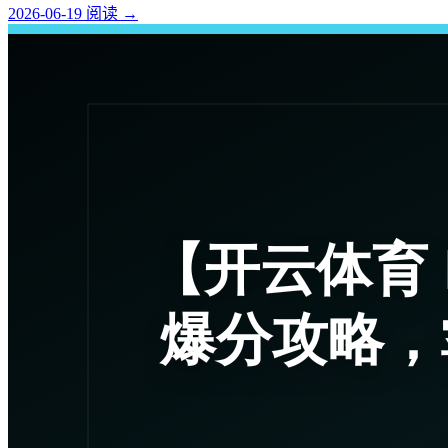
2026-06-19
阅读
→