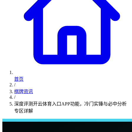
首页
/
棋牌资讯
/
深度评测开云体育入口APP功能，冷门实锤与必中分析
专区详解