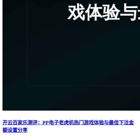
开云百家乐测评：PP电子老虎机热门游戏体验与最佳下注金
额设置分享