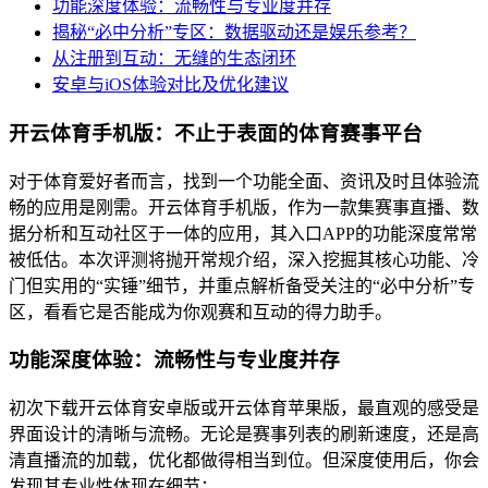
功能深度体验：流畅性与专业度并存
揭秘“必中分析”专区：数据驱动还是娱乐参考？
从注册到互动：无缝的生态闭环
安卓与iOS体验对比及优化建议
开云体育手机版：不止于表面的体育赛事平台
对于体育爱好者而言，找到一个功能全面、资讯及时且体验流
畅的应用是刚需。开云体育手机版，作为一款集赛事直播、数
据分析和互动社区于一体的应用，其入口APP的功能深度常常
被低估。本次评测将抛开常规介绍，深入挖掘其核心功能、冷
门但实用的“实锤”细节，并重点解析备受关注的“必中分析”专
区，看看它是否能成为你观赛和互动的得力助手。
功能深度体验：流畅性与专业度并存
初次下载开云体育安卓版或开云体育苹果版，最直观的感受是
界面设计的清晰与流畅。无论是赛事列表的刷新速度，还是高
清直播流的加载，优化都做得相当到位。但深度使用后，你会
发现其专业性体现在细节：