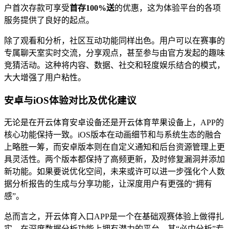
户首次存款可享受
首存100%送
的优惠，这为体验平台的各项
服务提供了良好的起点。
除了观看和分析，社区互动功能同样出色。用户可以在赛事的
专属聊天室实时交流，分享观点，甚至参与由官方发起的趣味
竞猜活动。这种将内容、数据、社交和轻度娱乐结合的模式，
大大增强了用户粘性。
安卓与iOS体验对比及优化建议
无论是在开云体育安卓设备还是开云体育苹果设备上，APP的
核心功能保持一致。iOS版本在动画细节和与系统生态的融合
上略胜一筹，而安卓版本则在自定义通知和后台资源管理上更
具灵活性。两个版本都保持了高频更新，及时修复漏洞并添加
新功能。如果要说优化空间，未来或许可以进一步强化个人数
据分析报告的生成与分享功能，让深度用户有更强的“拥有
感”。
总而言之，开云体育入口APP是一个在基础观赛体验上做得扎
实，在深度数据分析功能上拥有潜力的平台。其“必中分析”专