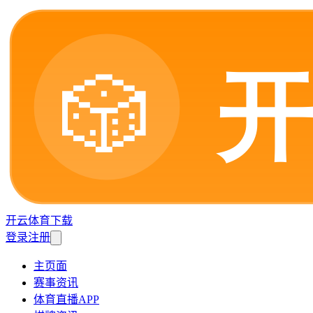
开云体育下载
登录
注册
主页面
赛事资讯
体育直播APP