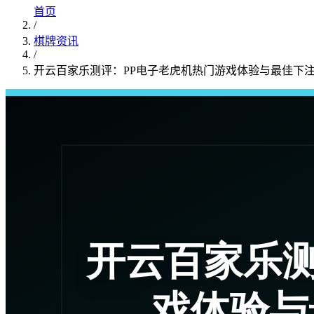
首页
/
棋牌资讯
/
开云百家乐测评：PP电子老虎机热门游戏体验与最佳下