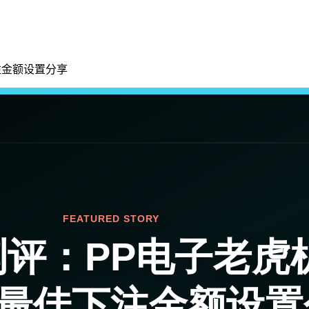
注金额设置分享