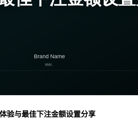
戏体验与最佳下注金额设置分享