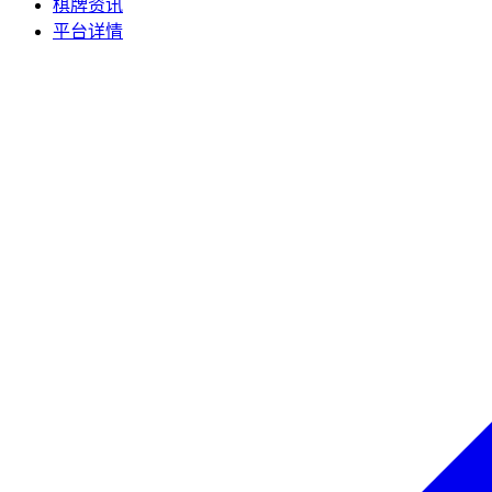
棋牌资讯
平台详情