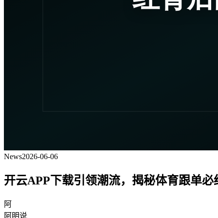
News
2026-06-06
开云APP下载引领潮流，揭秘体育跟单
阿
阿明说