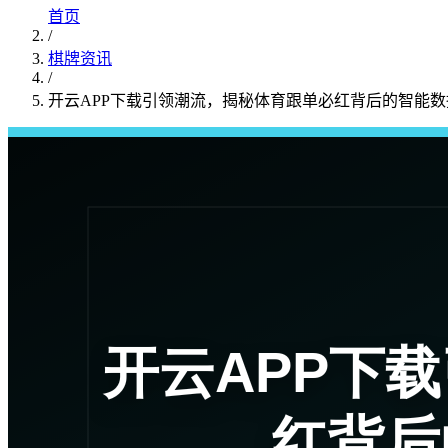
首页
/
棋牌资讯
/
开云APP下载引领潮流，揭秘体育跟单必红背后的智能