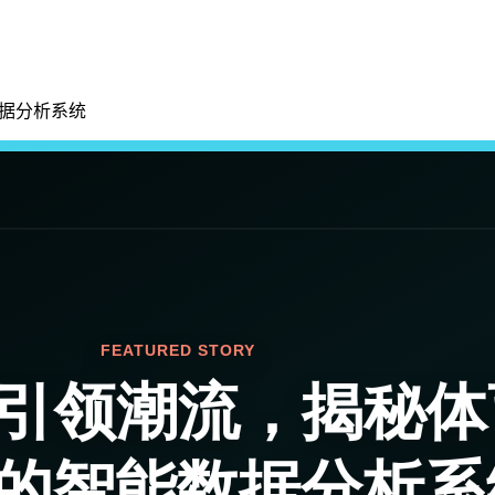
数据分析系统