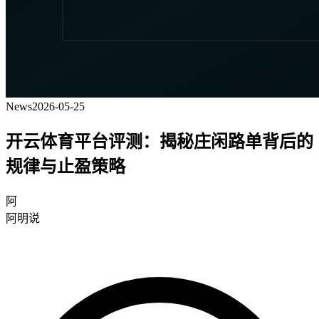
News
2026-05-25
开云体育平台评测：揭秘庄闲路单背后的
规律与止盈策略
阿
阿明说