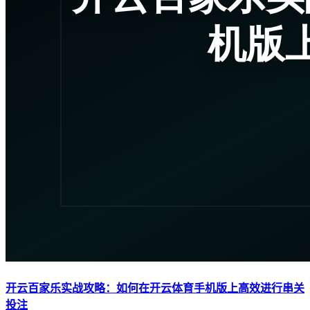
开云百家乐实战攻略：如何在开云体育手机版上高效进行串关
投注