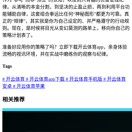
律。从清晰的本金分割，到坚决的止盈止损，再到利用平台功
能辅助自律，这套组合拳远比任何“神秘图形”都更为可靠。真
正的“规律”，其实就是你为自己设定的、并严格遵守的行动规
则。现在，是时候将目光从变幻莫测的路单上，移向你自己的
策略计划表了。
准备好应用你的策略了吗？立即下载开云体育app，亲身体验
流畅的视讯环境，并在实战中磨练你的观察与纪律。
Tags
# 开云体育
# 开云体育app下载
# 开云体育手机版
# 开云体育
安卓
# 开云体育苹果
相关推荐