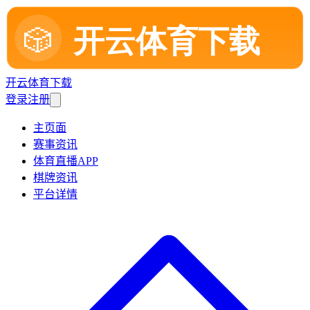
开云体育下载
登录
注册
主页面
赛事资讯
体育直播APP
棋牌资讯
平台详情