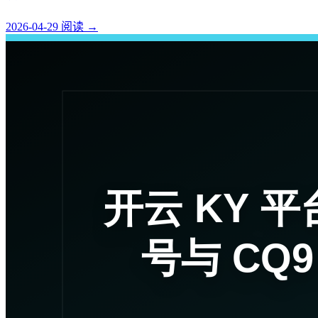
2026-04-29
阅读
→